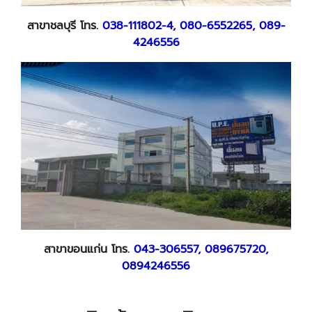
สาขาชลบุรี โทร.
038-111802-4, 080-6552265, 089-
4246556
สาขาขอนแก่น โทร.
043-306557, 089675720,
0894246556