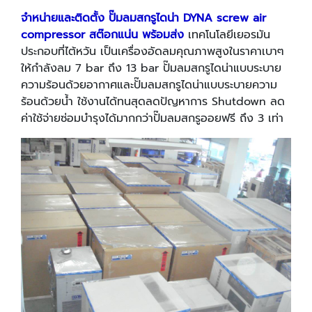
จำหน่ายและติดตั้ง ปั๊มลมสกรูไดน่า
DYNA
screw air
compressor สต๊อกแน่น พร้อมส่ง
เทคโนโลยีเยอรมัน
ประกอบที่ไต้หวัน เป็นเครื่องอัดลมคุณภาพสูงในราคาเบาๆ
ให้กำลังลม 7 bar ถึง 13 bar ปั๊มลมสกรูไดน่าแบบระบาย
ความร้อนด้วยอากาศและปั๊มลมสกรูไดน่าแบบระบายความ
ร้อนด้วยน้ำ ใช้งานได้ทนสุดลดปัญหาการ Shutdown ลด
ค่าใช้จ่ายซ่อมบำรุงได้มากกว่าปั๊มลมสกรูออยฟรี ถึง 3 เท่า