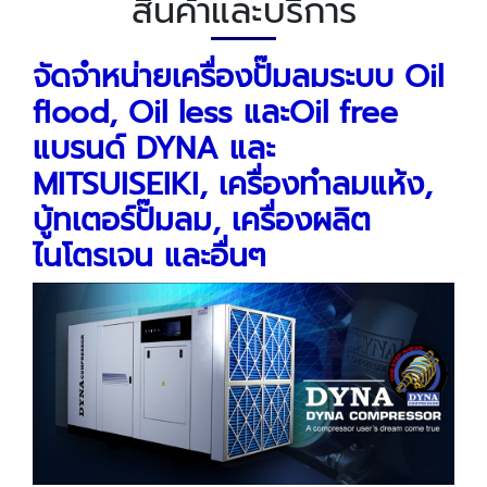
สินค้าและบริการ
จัดจำหน่ายเครื่องปั๊มลมระบบ
Oil
flood, Oil less
และ
Oil free
แบรนด์
DYNA
และ
MITSUISEIKI,
เครื่องทำลมแห้ง
,
บู้ทเตอร์ปั๊มลม
,
เครื่องผลิต
ไนโตรเจน
และอื่นๆ