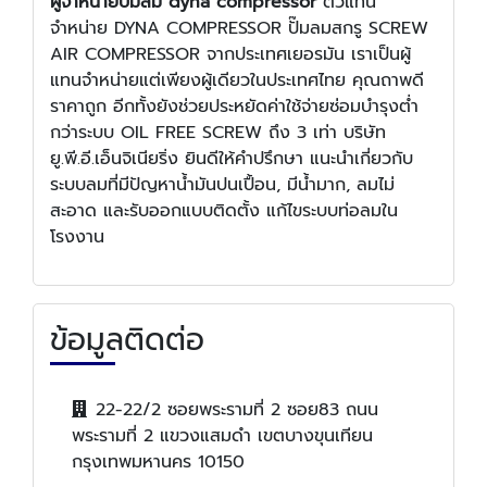
ผู้จําหน่ายปั๊มลม dyna compressor
ตัวแทน
จำหน่าย DYNA COMPRESSOR ปั๊มลมสกรู SCREW
AIR COMPRESSOR จากประเทศเยอรมัน เราเป็นผู้
แทนจำหน่ายแต่เพียงผู้เดียวในประเทศไทย คุณถาพดี
ราคาถูก อีกทั้งยังช่วยประหยัดค่าใช้จ่ายซ่อมบำรุงต่ำ
กว่าระบบ OIL FREE SCREW ถึง 3 เท่า บริษัท
ยู.พี.อี.เอ็นจิเนียริ่ง ยินดีให้คำปรึกษา แนะนำเกี่ยวกับ
ระบบลมที่มีปัญหาน้ำมันปนเปื้อน, มีน้ำมาก, ลมไม่
สะอาด และรับออกแบบติดตั้ง แก้ไขระบบท่อลมใน
โรงงาน
ข้อมูลติดต่อ
22-22/2 ซอยพระรามที่ 2 ซอย83 ถนน
พระรามที่ 2 แขวงแสมดำ เขตบางขุนเทียน
กรุงเทพมหานคร 10150