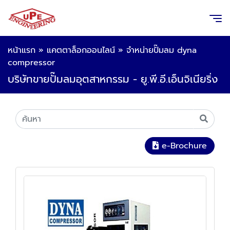
หน้าแรก
»
แคตตาล็อกออนไลน์
»
จําหน่ายปั๊มลม dyna
compressor
บริษัทขายปั๊มลมอุตสาหกรรม - ยู.พี.อี.เอ็นจิเนียริ่ง
e-Brochure