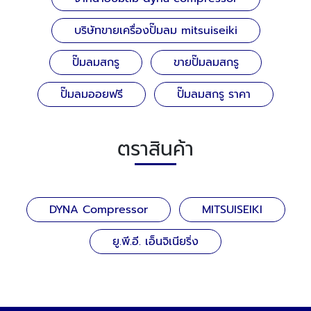
บริษัทขายเครื่องปั๊มลม mitsuiseiki
ปั๊มลมสกรู
ขายปั๊มลมสกรู
ปั๊มลมออยฟรี
ปั๊มลมสกรู ราคา
ตราสินค้า
DYNA Compressor
MITSUISEIKI
ยู.พี.อี. เอ็นจิเนียริ่ง